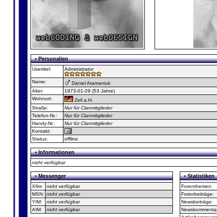
• Personalien
Usertitel:
Administrator
Name:
Daniel Atamaniuk
Alter:
1973-01-29 (53 Jahre)
Wohnort:
Zell a.H.
Straße:
Nur für Clanmitglieder
Telefon-Nr.:
Nur für Clanmitglieder
Handy-Nr.:
Nur für Clanmitglieder
Kontakt:
Status:
offline
• Informationen
nicht verfügbar
• Messenger
• Statistiken
Xfire:
nicht verfügbar
Forenthemen:
MSN:
nicht verfügbar
Forenbeiträge:
YIM:
nicht verfügbar
Newsbeiträge:
AIM:
nicht verfügbar
Newskommentar